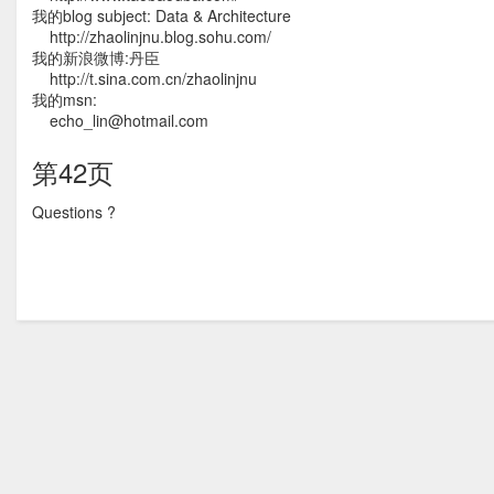
我的blog subject: Data & Architecture
http://zhaolinjnu.blog.sohu.com/
我的新浪微博:丹臣
http://t.sina.com.cn/zhaolinjnu
我的msn:
echo_lin@hotmail.com
第42页
Questions ?