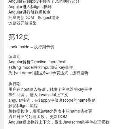
Angular在$apply中接管了JS的执行部分
Angular进入$digest循环
Angular进行脏数据检查
批量更新DOM，$digest结束
浏览器开始渲染
第12页
Look Inside – 执行期示例
编译期
Angular解析Directive: input[text]
解析ng-model并为input绑定key事件
为{{vm.name}}建立$watch表达式，进行监听
执行期
用户在input输入按键，触发了浏览器的key事件
事件回调， 进入Javascript上下文
angular接管，在$apply中修改scope的name取值
触发$digest流程
脏数据检测，发现$watch列表中的name值变更
通知对应的处理函数， 更新DOM
Angular退出执行上下文，退出Javascript的事件处理函数