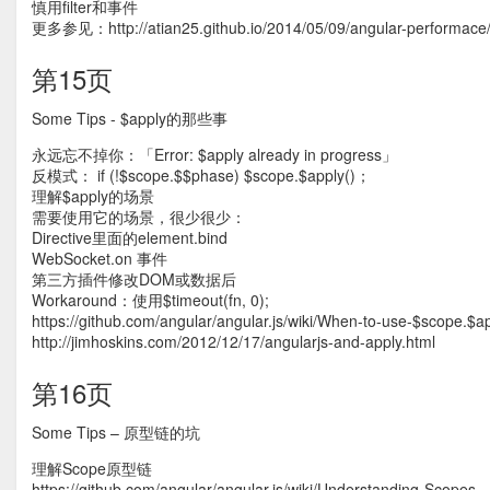
慎用filter和事件
更多参见：http://atian25.github.io/2014/05/09/angular-performace
第15页
Some Tips - $apply的那些事
永远忘不掉你：「Error: $apply already in progress」
反模式： if (!$scope.$$phase) $scope.$apply()；
理解$apply的场景
需要使用它的场景，很少很少：
Directive里面的element.bind
WebSocket.on 事件
第三方插件修改DOM或数据后
Workaround：使用$timeout(fn, 0);
https://github.com/angular/angular.js/wiki/When-to-use-$scope.$ap
http://jimhoskins.com/2012/12/17/angularjs-and-apply.html
第16页
Some Tips – 原型链的坑
理解Scope原型链
https://github.com/angular/angular.js/wiki/Understanding-Scopes