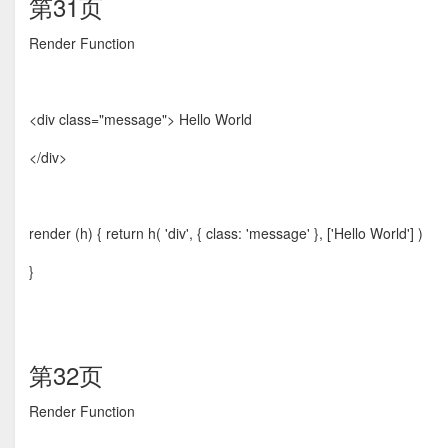
第31页
Render Function
<div class="message"> Hello World
</div>
render (h) { return h( 'div', { class: 'message' }, ['Hello World'] )
}
第32页
Render Function