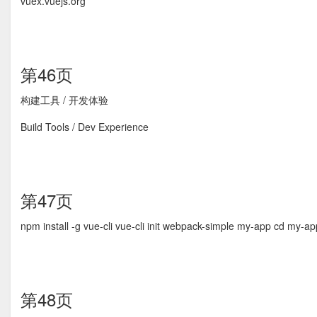
vuex.vuejs.org
第46页
构建工具 / 开发体验
Build Tools / Dev Experience
第47页
npm install -g vue-cli vue-cli init webpack-simple my-app cd my-a
第48页