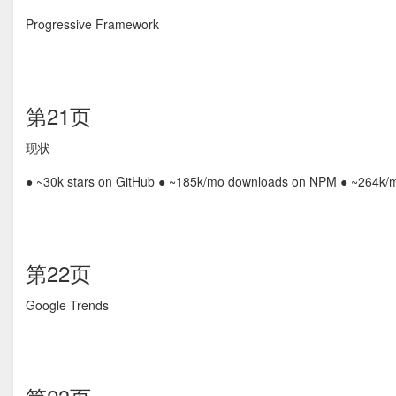
Progressive Framework
第21页
现状
● ~30k stars on GitHub ● ~185k/mo downloads on NPM ● ~264k/mo 
第22页
Google Trends