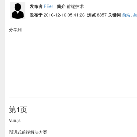
发布者
FEer
简介
前端技术
发布于
2016-12-16 05:41:26
浏览
8857
关键词
前端
,
J
分享到
第1页
Vue.js
渐进式前端解决方案