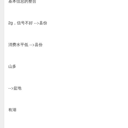
基本信息的整合
2g，信号不好 -->县份
消费水平低 -->县份
山多
-->盆地
有湖