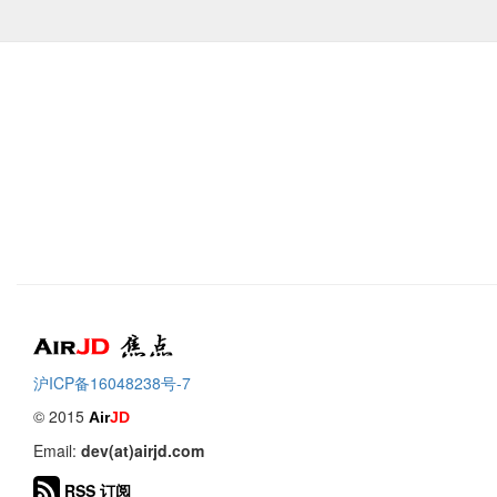
Air
焦点
沪ICP备16048238号-7
© 2015
Air
JD
Email:
dev(at)airjd.com
RSS 订阅