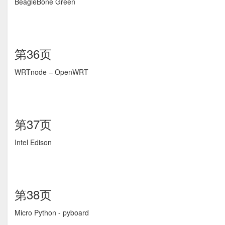
BeagleBone Green
第36页
WRTnode – OpenWRT
第37页
Intel Edison
第38页
Micro Python - pyboard