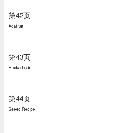
第42页
Adafruit
第43页
Hackaday.io
第44页
Seeed Recipe