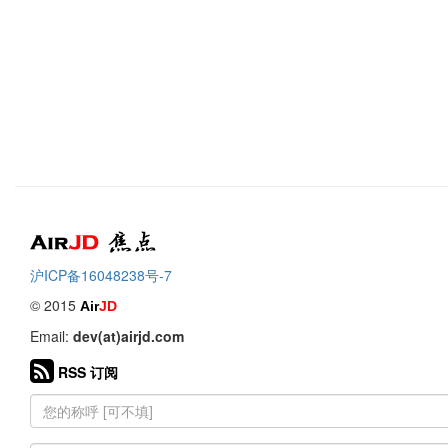
Air
焦点
沪ICP备16048238号-7
© 2015
Air
JD
Email:
dev(at)airjd.com
RSS 订阅