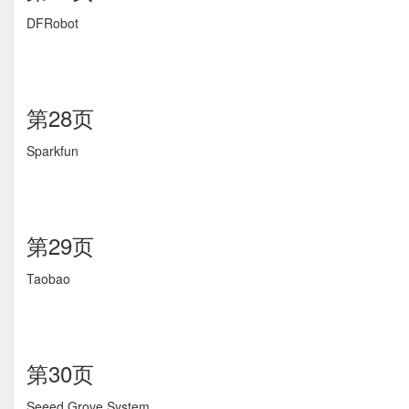
DFRobot
第28页
Sparkfun
第29页
Taobao
第30页
Seeed Grove System