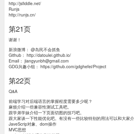
http://jsfiddle.net/
Runjs
http://runjs.cn/
第21页
谢谢！
新浪微博： @岛民不会抓鱼
Github： http://datoulei.github.io/
Email： jiangyunbh@gmail.com
GDG兴趣小组： https://github.com/gdghefei/Project
第22页
Q&A
前端学习对后端语言的掌握程度需要多少呢？
麻烦介绍一些兼容性测试工具吧。
跟学弟学妹介绍一下页面切图的技巧吧。
跟大家谈一下性能优化吧。有没有一些比较特别的用法可以和大家
JaveScrip对象、dom操作
MVC思想