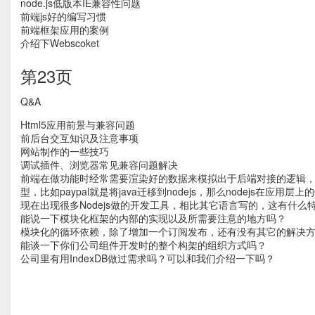
node.js低版本IE兼容性问题
前端js好的编写习惯
前端框架应用的案例
介绍下Webscoket
第23页
Q&A
Html5应用前景与兼容问题
前后台交互知识及注意事项
网站制作的一些技巧
调试插件、浏览器常见兼容问题解决
前端在做功能时经常需要渲染好的数据来模拟出于后端对接的逻辑，大
型，比如paypal就是将java迁移到nodejs，那么nodejs在应
现在出现很多Nodejs做的开发工具，相比其它语言写的，这有什么
能说一下模块化框架的内部的实现以及所需要注意的地方吗？
模块化的循环依赖，除了增加一个订阅发布，还有没有其它的解决
能谈一下你们公司组件开发时的整个构架的组织方式吗？
公司里有用IndexDB做过需求吗？可以和我们介绍一下吗？