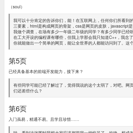
（soul）
我可以十分肯定的告诉你们，能！在互联网上，任何你们所看到
三要素，html是构成网页的骨架，css是网页的皮肤，javasc
我做个调查，在场有多少一年级二年级的同学？有多少同学已经
在工大开设的编程课有哪些，但我上学那会我只知道C++，我念
你就能做出一个简单的网页，能让全世界的人都能访问到了。这
第5页
已经具备基本的前端开发能力，接下来？
有些同学可能已经了解过了，觉得我说的这个太弱了，对吧。网
们还差些什么？
第6页
入门虽易，精通不易。且学且珍惜……
哇，看到这张图时我想大家应该都跟我一样惊呆了。的确，想成