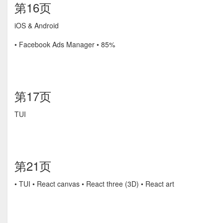
第16页
iOS & Android
• Facebook Ads Manager • 85%
第17页
TUI
第21页
• TUI • React canvas • React three (3D) • React art