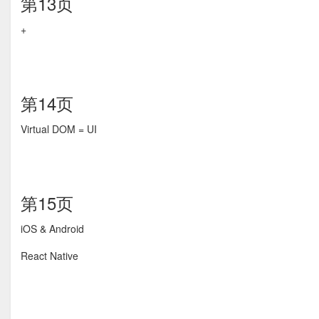
第13页
+
第14页
Virtual DOM = UI
第15页
iOS & Android
React Native