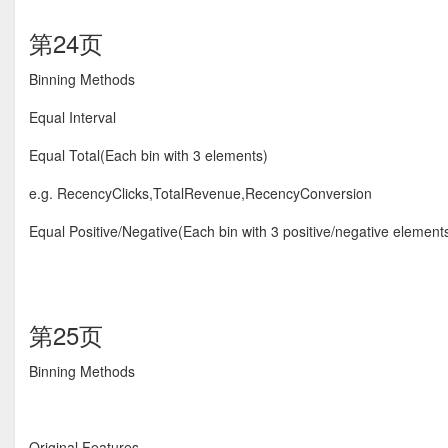
第24页
Binning Methods
Equal Interval
Equal Total(Each bin with 3 elements)
e.g. RecencyClicks,TotalRevenue,RecencyConversion
Equal Positive/Negative(Each bin with 3 positive/negative
第25页
Binning Methods
Original Features