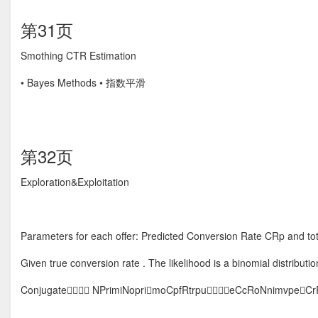
第31页
Smothing CTR Estimation
• Bayes Methods • 指数平滑
第32页
Exploration&Exploitation
Parameters for each offer: Predicted Conversion Rate CRp and to
Given true conversion rate . The likelihood is a binomial distributio
Conjugate NPrimiNoprimoCpfRtrpueCcRoNnimvpeCr