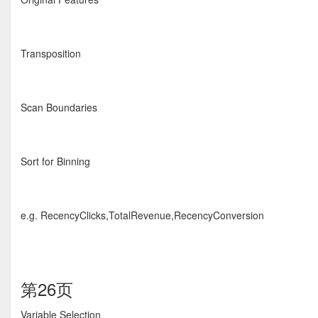
Transposition
Scan Boundaries
Sort for Binning
e.g. RecencyClicks,TotalRevenue,RecencyConversion
第26页
Variable Selection