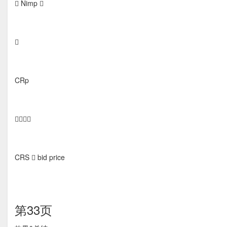
 Nimp 

CRp

CRS  bid price
第33页