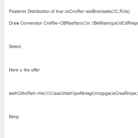
Posterior Distribution of true coCnvRer~sioBnertaate(C,Ris):
Draw Conversion CraRte~CBRsetfaro(m BeNtaim(padCdRreps
Select
Here γ the offer
wishCtihcReh~rheasshtahpeiNnlagimrppgaeCrsaRmpe,t
Nimp