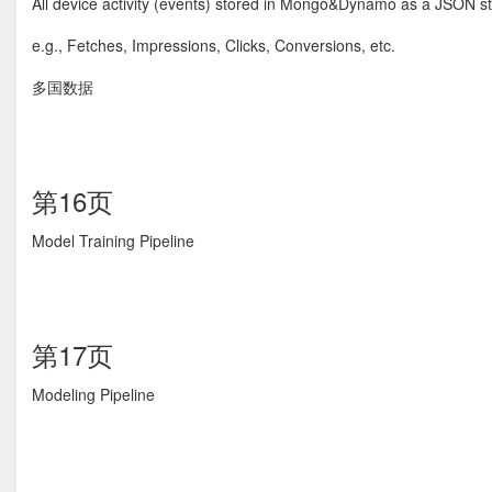
All device activity (events) stored in Mongo&Dynamo as a JSON st
e.g., Fetches, Impressions, Clicks, Conversions, etc.
多国数据
第16页
Model Training Pipeline
第17页
Modeling Pipeline