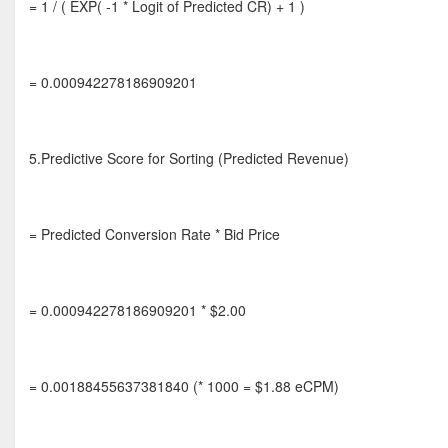
= 1 / ( EXP( -1 * Logit of Predicted CR) + 1 )
= 0.000942278186909201
5.Predictive Score for Sorting (Predicted Revenue)
= Predicted Conversion Rate * Bid Price
= 0.000942278186909201 * $2.00
= 0.00188455637381840 (* 1000 = $1.88 eCPM)