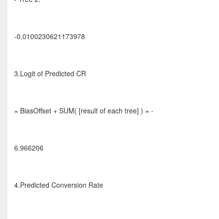
-0.0100230621173978
3.Logit of Predicted CR
= BiasOffset + SUM( [result of each tree] ) = -
6.966206
4.Predicted Conversion Rate