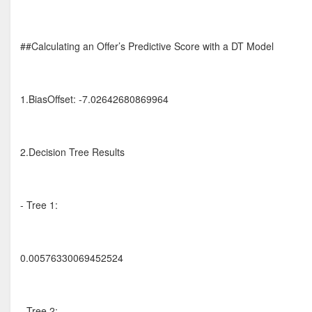
##Calculating an Offer’s Predictive Score with a DT Model
1.BiasOffset: -7.02642680869964
2.Decision Tree Results
- Tree 1:
0.00576330069452524
- Tree 2: