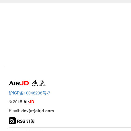
Air
焦点
沪ICP备16048238号-7
© 2015
Air
JD
Email:
dev(at)airjd.com
RSS 订阅