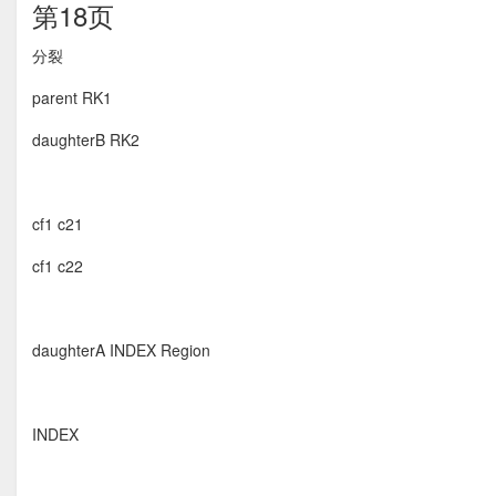
第18页
分裂 
parent RK1
daughterB RK2
cf1 c21
cf1 c22
daughterA INDEX Region
INDEX