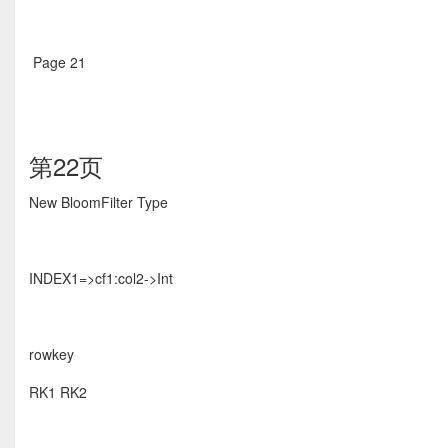
Page 21  
第22页
New BloomFilter Type 
INDEX1=>cf1:col2->Int
rowkey
RK1 RK2