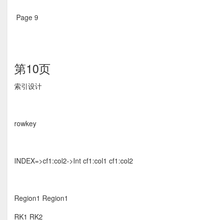
Page 9  
第10页
索引设计 
rowkey
INDEX=>cf1:col2->Int cf1:col1 cf1:col2
Region1 Region1
RK1 RK2