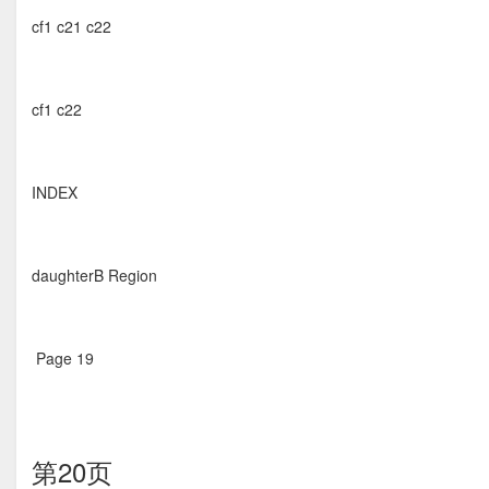
cf1 c21 c22
cf1 c22
INDEX
daughterB Region
Page 19  
第20页