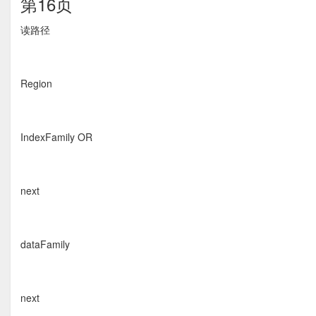
第16页
读路径 
Region
IndexFamily OR
next
dataFamily
next