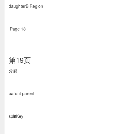
daughterB Region
Page 18  
第19页
分裂 
parent parent
splitKey