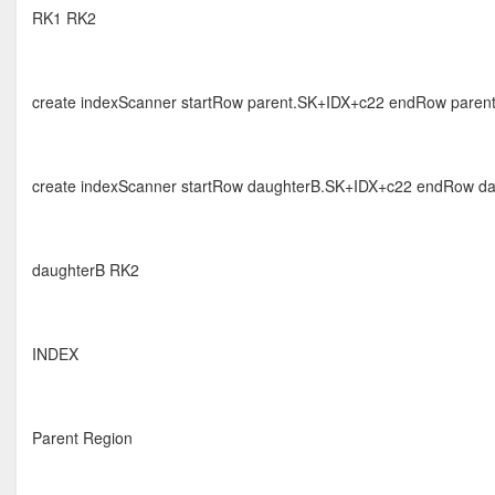
RK1 RK2
create indexScanner startRow parent.SK+IDX+c22 endRow paren
create indexScanner startRow daughterB.SK+IDX+c22 endRow d
daughterB RK2
INDEX
Parent Region