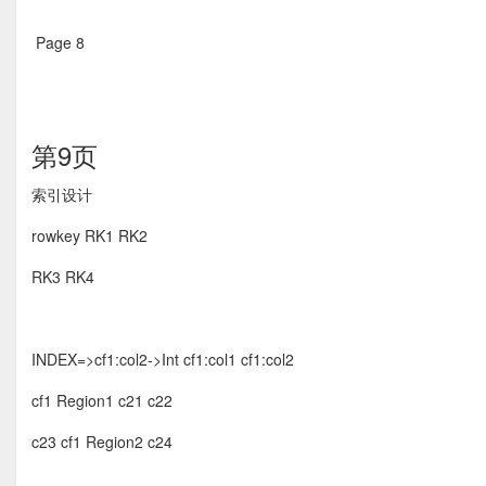
Page 8  
第9页
索引设计 
rowkey RK1 RK2
RK3 RK4
INDEX=>cf1:col2->Int cf1:col1 cf1:col2
cf1 Region1 c21 c22
c23 cf1 Region2 c24