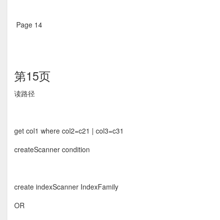
Page 14  
第15页
读路径 
get col1 where col2=c21 | col3=c31
createScanner condition
create indexScanner IndexFamily
OR