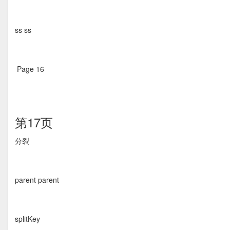
ss ss
Page 16  
第17页
分裂 
parent parent
splitKey