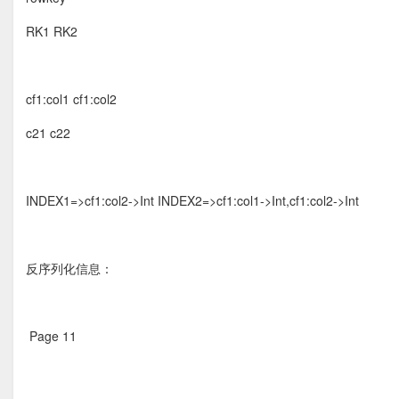
RK1 RK2
cf1:col1 cf1:col2
c21 c22
INDEX1=>cf1:col2->Int INDEX2=>cf1:col1->Int,cf1:col2->Int
反序列化信息：
Page 11  