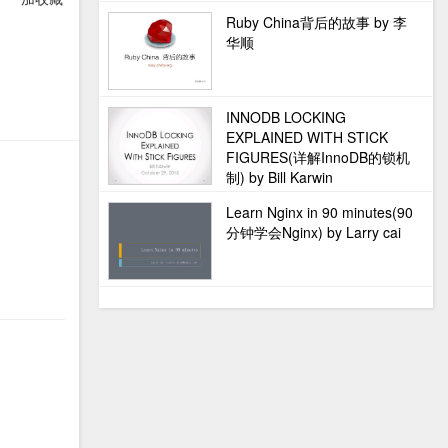
Ruby China背后的故事 by 李
华顺
INNODB LOCKING
EXPLAINED WITH STICK
FIGURES(详解InnoDB的锁机
制) by Bill Karwin
Learn Nginx in 90 minutes(90
分钟学会Nginx) by Larry cai