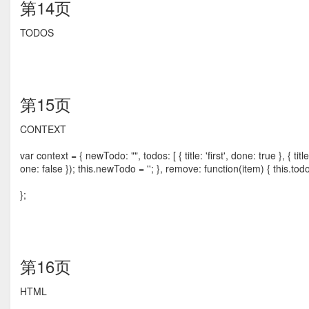
第14页
TODOS
第15页
CONTEXT
var context = { newTodo: "", todos: [ { title: 'first', done: true }, { ti
one: false }); this.newTodo = ''; }, remove: function(item) { this.tod
};
第16页
HTML