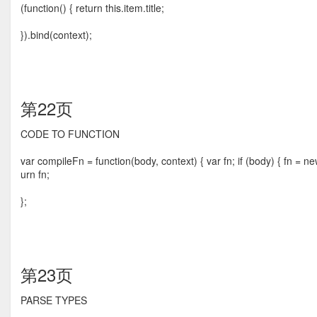
(function() { return this.item.title;
}).bind(context);
第22页
CODE TO FUNCTION
var compileFn = function(body, context) { var fn; if (body) { fn = new 
urn fn;
};
第23页
PARSE TYPES