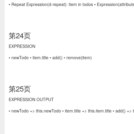
• Repeat Expression(d-repeat): item in todos • Expression(attribute
第24页
EXPRESSION
• newTodo • item.title • add() • remove(item)
第25页
EXPRESSION OUTPUT
• newTodo => this.newTodo • item.title => this.item.title • add() =>