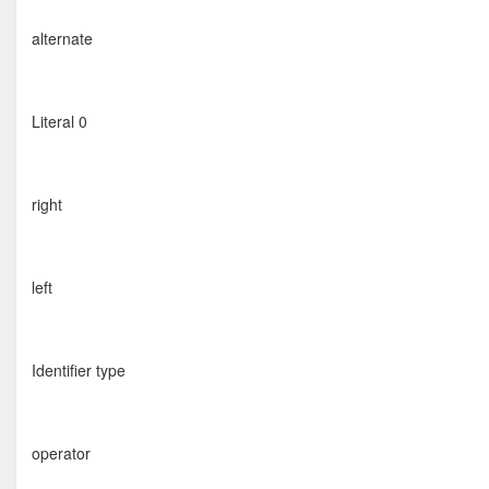
alternate
Literal 0
right
left
Identiﬁer type
operator