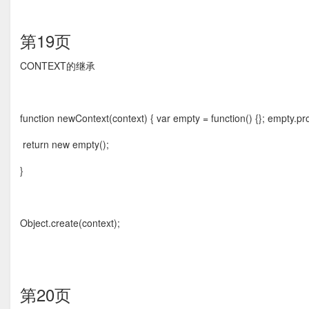
第19页
CONTEXT的继承
function newContext(context) { var empty = function() {}; empty.pr
return new empty();
}
Object.create(context);
第20页