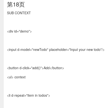
第18页
SUB CONTEXT
<div id="demo">
<input d-model="newTodo" placeholder="Input your new todo"/>
<button d-click="add()">Add</button>
<ul> context
<li d-repeat="item in todos">