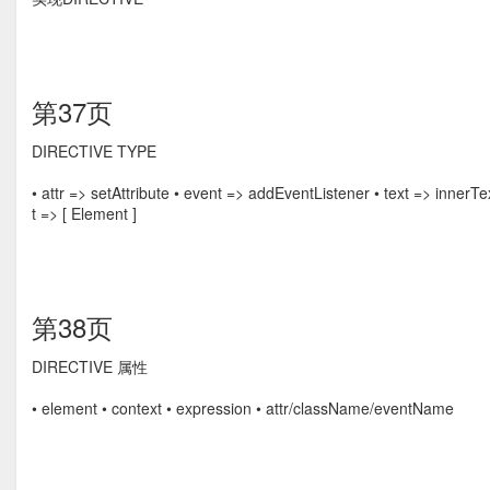
第37页
DIRECTIVE TYPE
• attr => setAttribute • event => addEventListener • text => inner
t => [ Element ]
第38页
DIRECTIVE 属性
• element • context • expression • attr/className/eventName