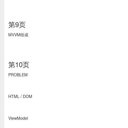
第9页
MVVM组成
第10页
PROBLEM
HTML / DOM
ViewModel