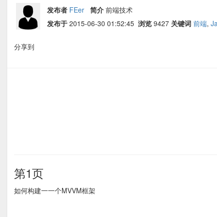
发布者
FEer
简介
前端技术
发布于
2015-06-30 01:52:45
浏览
9427
关键词
前端
,
J
分享到
第1页
如何构建⼀一个MVVM框架