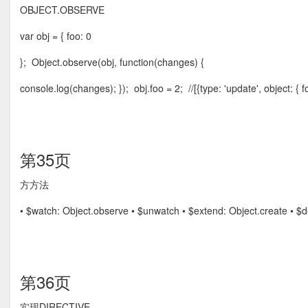
OBJECT.OBSERVE
var obj = { foo: 0
}; Object.observe(obj, function(changes) {
console.log(changes); }); obj.foo = 2; //[{type: 'update', object: { fo
第35页
⽅方法
• $watch: Object.observe • $unwatch • $extend: Object.create • $d
第36页
实现DIRECTIVE