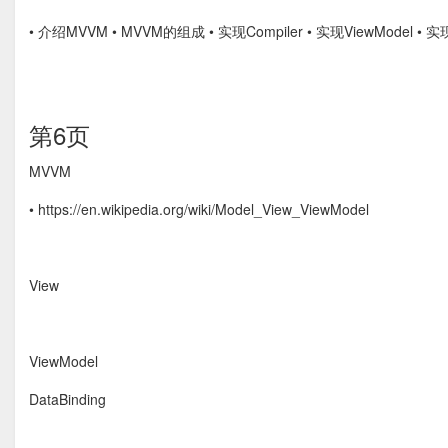
• 介绍MVVM • MVVM的组成 • 实现Compiler • 实现ViewModel • 实现D
第6页
MVVM
• https://en.wikipedia.org/wiki/Model_View_ViewModel
View
ViewModel
DataBinding