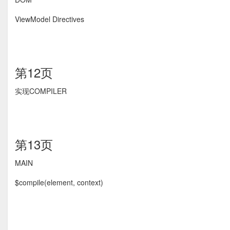
ViewModel Directives
第12页
实现COMPILER
第13页
MAIN
$compile(element, context)