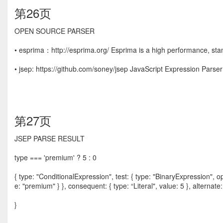
第26页
OPEN SOURCE PARSER
• esprima：http://esprima.org/ Esprima is a high performance, st
• jsep: https://github.com/soney/jsep JavaScript Expression Parser
第27页
JSEP PARSE RESULT
type === 'premium' ? 5 : 0
{ type: "ConditionalExpression", test: { type: "BinaryExpression", opera
e: "premium" } }, consequent: { type: “Literal", value: 5 }, alternate: 
}