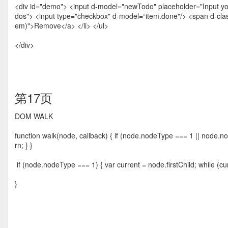
<div id="demo"> <input d-model="newTodo" placeholder="Input your
dos"> <input type="checkbox" d-model=“item.done"/> <span d-class
em)">Remove</a> </li> </ul>
</div>
第17页
DOM WALK
function walk(node, callback) { if (node.nodeType === 1 || node.no
rn; } }
if (node.nodeType === 1) { var current = node.firstChild; while (curr
}