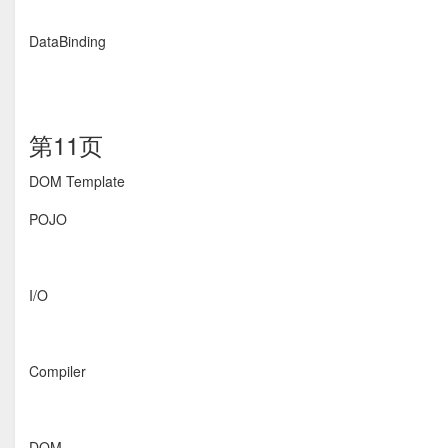
DataBinding
第11页
DOM Template
POJO
I/O
Compiler
DOM