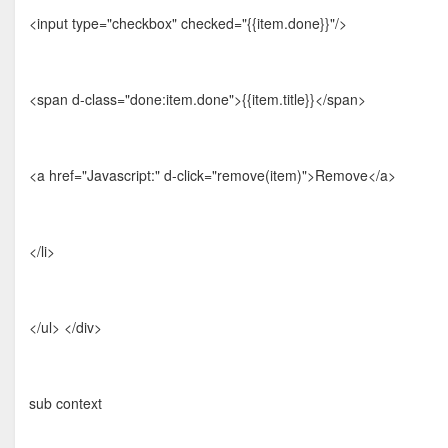
<input type="checkbox" checked="{{item.done}}"/>
<span d-class="done:item.done">{{item.title}}</span>
<a href="Javascript:" d-click="remove(item)">Remove</a>
</li>
</ul> </div>
sub context