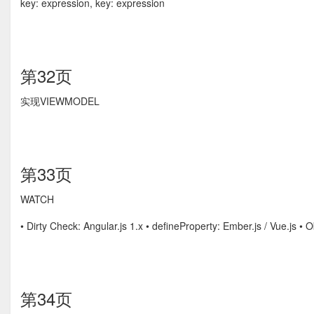
key: expression, key: expression
第32页
实现VIEWMODEL
第33页
WATCH
• Dirty Check: Angular.js 1.x • deﬁneProperty: Ember.js / Vue.js • 
第34页