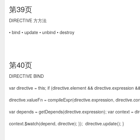
第39页
DIRECTIVE ⽅方法
• bind • update • unbind • destroy
第40页
DIRECTIVE BIND
var directive = this; if (directive.element && directive.expression &&
directive.valueFn = compileExpr(directive.expression, directive.co
var depends = getDepends(directive.expression); var context = di
context.$watch(depend, directive); }); directive.update(); }