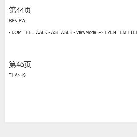
第44页
REVIEW
• DOM TREE WALK • AST WALK • ViewModel => EVENT EMITTER
第45页
THANKS