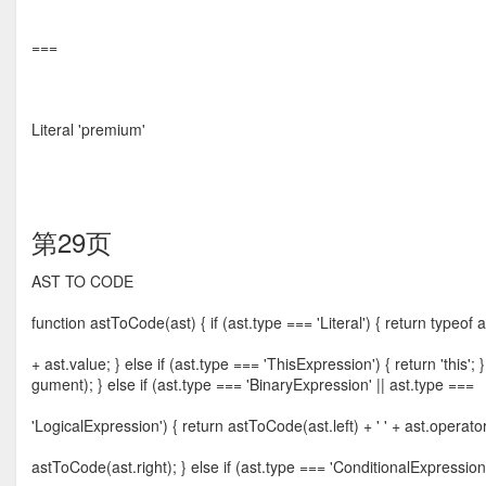
===
Literal 'premium'
第29页
AST TO CODE
function astToCode(ast) { if (ast.type === 'Literal') { return typeof ast
+ ast.value; } else if (ast.type === 'ThisExpression') { return 'this'
gument); } else if (ast.type === 'BinaryExpression' || ast.type ===
'LogicalExpression') { return astToCode(ast.left) + ' ' + ast.operator 
astToCode(ast.right); } else if (ast.type === 'ConditionalExpression')