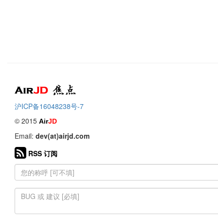
Air
焦点
沪ICP备16048238号-7
© 2015
Air
JD
Email:
dev(at)airjd.com
RSS 订阅