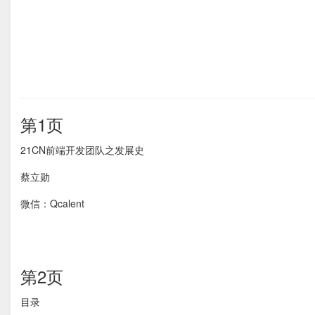
第1页
21CN前端开发团队之发展史
蔡立勋
微信：Qcalent
第2页
目录