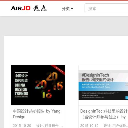
Air
焦点
分类
中国设计趋势报告 by Yang
DesignInTec:科技里的设计
Design
（当设计师参与创业） by
前田约翰
2015-10-20
设计
,
行业报告
,
用户体验
2015-10-19
设计
,
用户体验
,