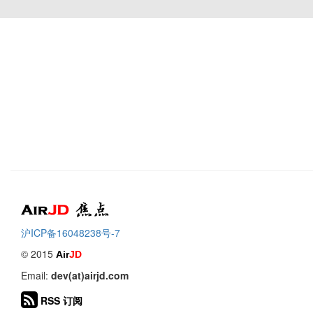
Air
焦点
沪ICP备16048238号-7
© 2015
Air
JD
Email:
dev(at)airjd.com
RSS 订阅