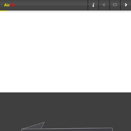
Air
JD