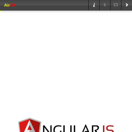
Air
JD